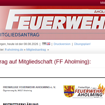
Mit
gen, heute ist der 08.08.2026 |
|
Druckversion
|
Übungsplan!
ier:
ff-aholming.de
»
Mitgliedsantrag
»
rag auf Mitgliedschaft (FF Aholming):