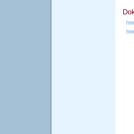
Dok
Frei
Frei