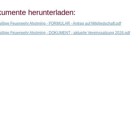
umente herunterladen:
willige Feuerwehr Aholming - FORMULAR - Antrag auf Mitgliedschaft.pdf
willige Feuerwehr Aholming - DOKUMENT - aktuelle Vereinssatzung 2026.pdf