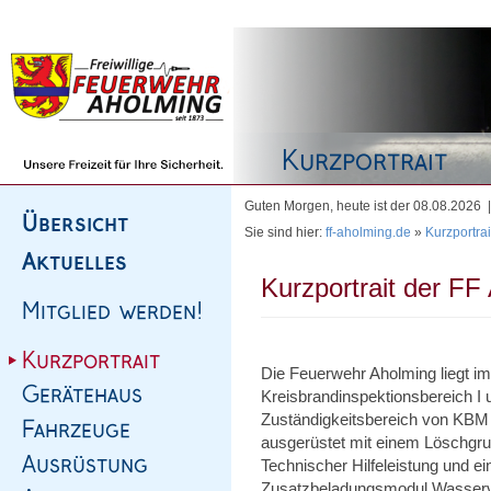
Homepage
|
Sitemap
|
Impressum
|
Kontakt
Guten Morgen, heute ist der 08.08.2026
Sie sind hier:
ff-aholming.de
»
Kurzportrai
Kurzportrait der FF
Die Feuerwehr Aholming liegt i
Kreisbrandinspektionsbereich I u
Zuständigkeitsbereich von KBM S
ausgerüstet mit einem Löschgr
Technischer Hilfeleistung und 
Zusatzbeladungsmodul Wasserve