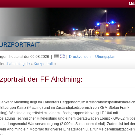
Mit
gen, heute ist der 06.08.2026 |
|
Druckversion
|
Übungsplan!
ier:
ff-aholming.de
»
Kurzportrait
»
zportrait der FF Aholming:
uerwehr Aholming liegt im Landkreis Deggendorf, im Kreisbrandinspektionsbereich
KBI Jürgen Kainz (Plattling) und im Zuständigkeitsbereich von KBM Stefan Frank
rfing). Wir sind ausgerüstet mit einem Löschgruppenfahrzeug LF 10/6 mit
beladung Technischer Hilfeleistung und einem Gerätewagen Logistik GW-L2 mit 
beladungsmodul Wasserversorgung (2.000 m Schlauchmaterial). Zudem ist bei de
ehr Aholming ein Motorrad für diverse Einsatzlagen u. a. für Meldereinsatztätigkei
ert.