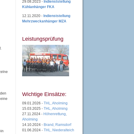
29.08.2023 -
Indienststellung
Kühlanhänger FKA
12.11.2020 -
Indienststellung
Mehrzweckanhänger MZA
Leistungsprüfung
.
zelne
nden
Wichtige Einsätze:
 eine
09.01.2026 -
THL, Aholming
15.03.2025 -
THL, Aholming
27.11.2024 -
Höhenrettung,
Aholming
14.10.2024 -
Brand, Ramsdorf
01.06.2024 -
THL, Niederalteich
ein