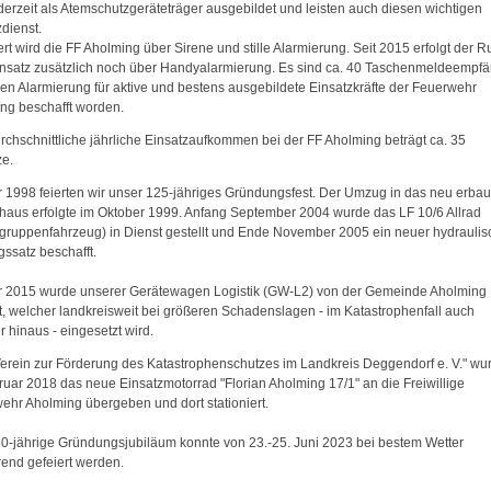
l derzeit als Atemschutzgeräteträger ausgebildet und leisten auch diesen wichtigen
dienst.
rt wird die FF Aholming über Sirene und stille Alarmierung. Seit 2015 erfolgt der R
nsatz zusätzlich noch über Handyalarmierung. Es sind ca. 40 Taschenmeldeempf
illen Alarmierung für aktive und bestens ausgebildete Einsatzkräfte der Feuerwehr
ng beschafft worden.
rchschnittliche jährliche Einsatzaufkommen bei der FF Aholming beträgt ca. 35
ze.
r 1998 feierten wir unser 125-jähriges Gründungsfest. Der Umzug in das neu erbau
haus erfolgte im Oktober 1999. Anfang September 2004 wurde das LF 10/6 Allrad
gruppenfahrzeug) in Dienst gestellt und Ende November 2005 ein neuer hydraulis
gssatz beschafft.
r 2015 wurde unserer Gerätewagen Logistik (GW-L2) von der Gemeinde Aholming
t, welcher landkreisweit bei größeren Schadenslagen - im Katastrophenfall auch
 hinaus - eingesetzt wird.
erein zur Förderung des Katastrophenschutzes im Landkreis Deggendorf e. V." wu
ruar 2018 das neue Einsatzmotorrad "Florian Aholming 17/1" an die Freiwillige
ehr Aholming übergeben und dort stationiert.
0-jährige Gründungsjubiläum konnte von 23.-25. Juni 2023 bei bestem Wetter
end gefeiert werden.