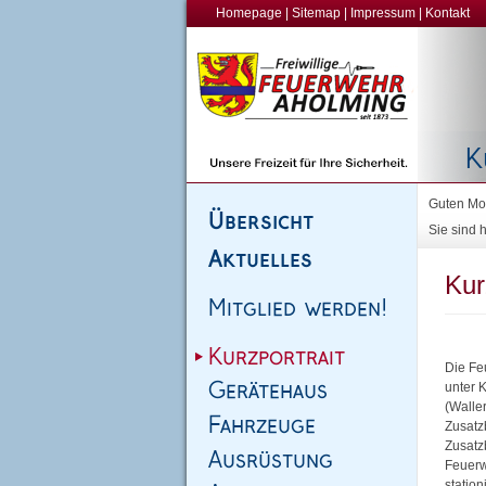
Homepage
|
Sitemap
|
Impressum
|
Kontakt
Guten Mor
Sie sind h
Kur
Die Fe
unter 
(Walle
Zusatz
Zusatz
Feuerw
stationi