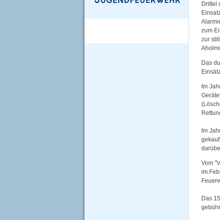
Dritte
Einsatz
Alarmie
zum Ei
zur st
Aholmi
Das du
Einsät
Im Jah
Geräte
(Lösch
Rettun
Im Jah
gekauf
darüber
Vom "V
im Feb
Feuerw
Das 15
gebühr