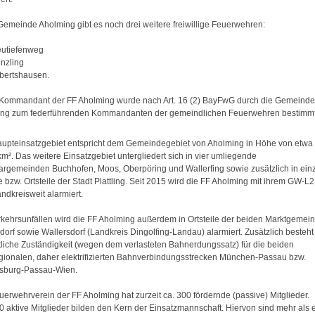
 Gemeinde Aholming gibt es noch drei weitere freiwillige Feuerwehren:
eutiefenweg
enzling
abertshausen.
 Kommandant der FF Aholming wurde nach Art. 16 (2) BayFwG durch die Gemeinde
ng zum federführenden Kommandanten der gemeindlichen Feuerwehren bestimmt
upteinsatzgebiet entspricht dem Gemeindegebiet von Aholming in Höhe von etwa
km². Das weitere Einsatzgebiet untergliedert sich in vier umliegende
rgemeinden Buchhofen, Moos, Oberpöring und Wallerfing sowie zusätzlich in ein
 bzw. Ortsteile der Stadt Plattling. Seit 2015 wird die FF Aholming mit ihrem GW-L2
ndkreisweit alarmiert.
rkehrsunfällen wird die FF Aholming außerdem in Ortsteile der beiden Marktgemei
dorf sowie Wallersdorf (Landkreis Dingolfing-Landau) alarmiert. Zusätzlich besteht
tliche Zuständigkeit (wegen dem verlasteten Bahnerdungssatz) für die beiden
gionalen, daher elektrifizierten Bahnverbindungsstrecken München-Passau bzw.
sburg-Passau-Wien.
uerwehrverein der FF Aholming hat zurzeit ca. 300 fördernde (passive) Mitglieder.
0 aktive Mitglieder bilden den Kern der Einsatzmannschaft. Hiervon sind mehr als 