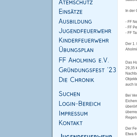
In der
- FF N
- FF P
- FF T
Der 1.
Aholmi
Das Ha
29,35 
Nachba
Objekte
auch la
Bei Ve
Eichen
überör
überre
Regen
Der Fe
Etwa 6