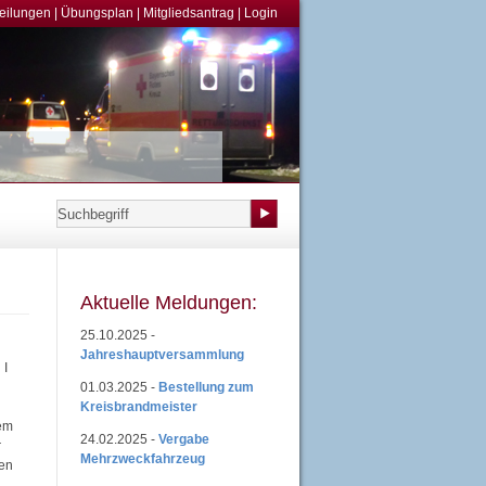
teilungen
|
Übungsplan
|
Mitgliedsantrag
|
Login
Aktuelle Meldungen:
25.10.2025 -
Jahreshauptversammlung
 I
01.03.2025 -
Bestellung zum
Kreisbrandmeister
dem
24.02.2025 -
Vergabe
r
Mehrzweckfahrzeug
ten