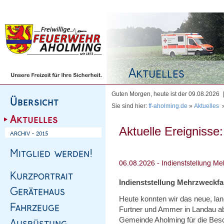
Homepage
|
Sitemap
|
Impressum
|
Kontakt
Guten Morgen, heute ist der 09.08.2026
Sie sind hier:
ff-aholming.de
»
Aktuelles
Aktuelle Ereignisse:
Indienststellung Mehrzweckf
Heute konnten wir das neue, l
Furtner und Ammer in Landau abh
Gemeinde Aholming für die Bes