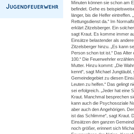
Minuten können sie schon am Ei
befindet. Gehe es beispielswei
länger, bis die Helfer eintreffen
Rettungsdienst da.“ Im Normalfa
erklärt Zitzelsberger. Ein solch
sagt Kraut. Es komme immer auf 
Einsätze belastender als andere.
Zitzelsberger hinzu. „Es kann se
Person schon tot ist.“ Das Alter 
100.“ Die Feuerwehrler erzählen
Mutter. Hinzu kommt: „Die Wahrs
kennt“, sagt Michael Jungtäubl,
Gemeindegebiet zu diesen Einsä
Leuten zu helfen.“ Das gelingt n
sei erfolgreich. „Jeder hat eine 
Kraut. Manchmal besprechen sic
kann auch die Psychosoziale No
aber auch den Angehörigen. Denn
ist das Schlimme“, sagt Kraut. 
Einsätzen den ganzen Gemeindeb
noch größer, erinnert sich Mich