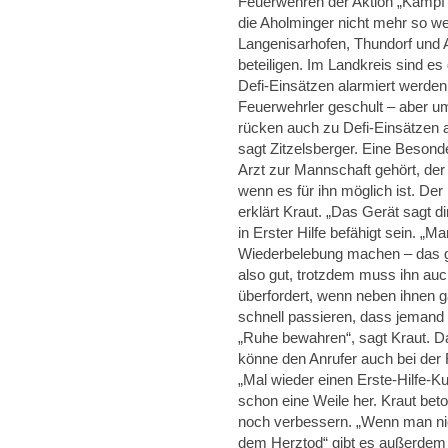
Feuerwehren der Aktion „Kamp
die Aholminger nicht mehr so we
Langenisarhofen, Thundorf und 
beteiligen. Im Landkreis sind e
Defi-Einsätzen alarmiert werden k
Feuerwehrler geschult – aber um
rücken auch zu Defi-Einsätzen 
sagt Zitzelsberger. Eine Besonde
Arzt zur Mannschaft gehört, der
wenn es für ihn möglich ist. Der
erklärt Kraut. „Das Gerät sagt d
in Erster Hilfe befähigt sein. 
Wiederbelebung machen – das geh
also gut, trotzdem muss ihn auc
überfordert, wenn neben ihnen 
schnell passieren, dass jemand n
„Ruhe bewahren“, sagt Kraut. Da
könne den Anrufer auch bei der R
„Mal wieder einen Erste-Hilfe-Ku
schon eine Weile her. Kraut be
noch verbessern. „Wenn man nic
dem Herztod“ gibt es außerdem d