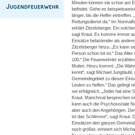
Minuten können sie schon am Ei
befindet. Gehe es beispielswei
länger, bis die Helfer eintreffen
Rettungsdienst da.“ Im Normalfa
erklärt Zitzelsberger. Ein solch
sagt Kraut. Es komme immer auf 
Einsätze belastender als andere.
Zitzelsberger hinzu. „Es kann se
Person schon tot ist.“ Das Alter 
100.“ Die Feuerwehrler erzählen
Mutter. Hinzu kommt: „Die Wahrs
kennt“, sagt Michael Jungtäubl,
Gemeindegebiet zu diesen Einsä
Leuten zu helfen.“ Das gelingt n
sei erfolgreich. „Jeder hat eine 
Kraut. Manchmal besprechen sic
kann auch die Psychosoziale No
aber auch den Angehörigen. Denn
ist das Schlimme“, sagt Kraut. 
Einsätzen den ganzen Gemeindeb
noch größer, erinnert sich Mich