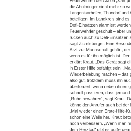
Feuerwehren der Aktion „Kamp
die Aholminger nicht mehr so we
Langenisarhofen, Thundorf und 
beteiligen. Im Landkreis sind e
Defi-Einsätzen alarmiert werden k
Feuerwehrler geschult – aber um
rücken auch zu Defi-Einsätzen 
sagt Zitzelsberger. Eine Besonde
Arzt zur Mannschaft gehört, der
wenn es für ihn möglich ist. Der
erklärt Kraut. „Das Gerät sagt d
in Erster Hilfe befähigt sein. 
Wiederbelebung machen – das geh
also gut, trotzdem muss ihn auc
überfordert, wenn neben ihnen 
schnell passieren, dass jemand n
„Ruhe bewahren“, sagt Kraut. Da
könne den Anrufer auch bei der R
„Mal wieder einen Erste-Hilfe-Ku
schon eine Weile her. Kraut be
noch verbessern. „Wenn man nic
dem Herztod“ gibt es außerdem d