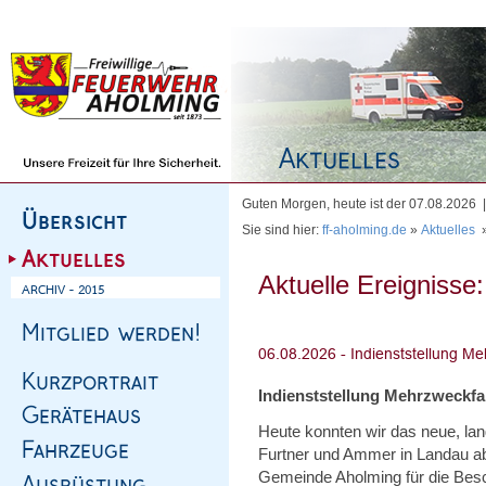
Homepage
|
Sitemap
|
Impressum
|
Kontakt
Guten Morgen, heute ist der 07.08.2026
Sie sind hier:
ff-aholming.de
»
Aktuelles
Aktuelle Ereignisse:
Indienststellung Mehrzweckf
Heute konnten wir das neue, l
Furtner und Ammer in Landau abh
Gemeinde Aholming für die Bes