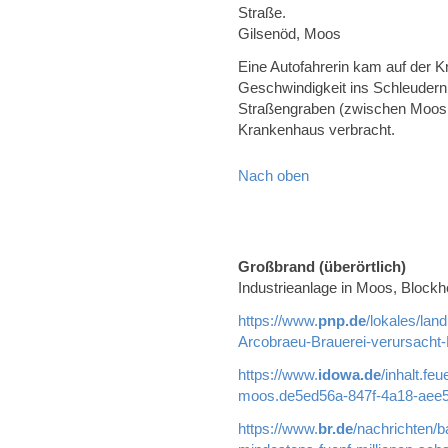
Straße.
Gilsenöd, Moos
Eine Autofahrerin kam auf der 
Geschwindigkeit ins Schleudern
Straßengraben (zwischen Moos 
Krankenhaus verbracht.
Nach oben
Großbrand (überörtlich)
Industrieanlage in Moos, Blockh
https://www.
pnp.de
/lokales/lan
Arcobraeu-Brauerei-verursacht
https://www.
idowa.de
/inhalt.fe
moos.de5ed56a-847f-4a18-aee5
https://www.
br.de
/nachrichten/b