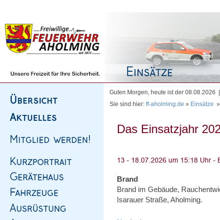
Homepage
|
Sitemap
|
Impressum
|
Kontakt
Guten Morgen, heute ist der 08.08.2026
Sie sind hier:
ff-aholming.de
»
Einsätze
Das Einsatzjahr 202
Brand
Brand im Gebäude, Rauchentwi
Isarauer Straße, Aholming.