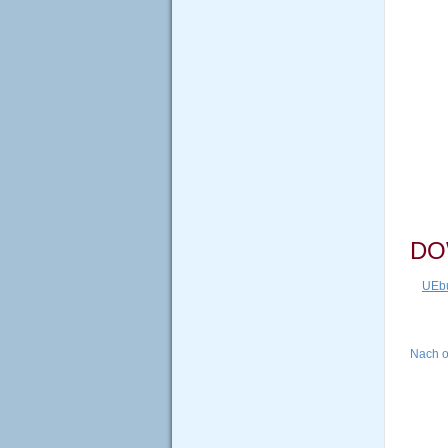
DO
UEbu
Nach 