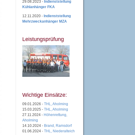
29.08.2023 -
Indienststellung
Kühlanhänger FKA
12.11.2020 -
Indienststellung
Mehrzweckanhänger MZA
Leistungsprüfung
Wichtige Einsätze:
09.01.2026 -
THL, Aholming
15.03.2025 -
THL, Aholming
27.11.2024 -
Höhenrettung,
Aholming
14.10.2024 -
Brand, Ramsdorf
01.06.2024 -
THL, Niederalteich