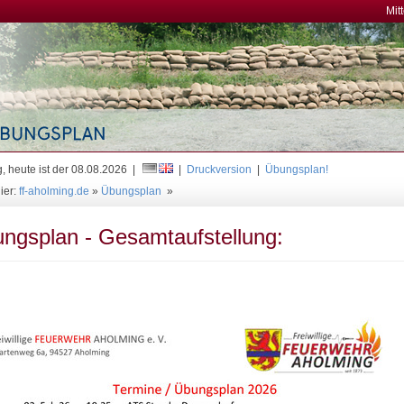
Mit
, heute ist der 08.08.2026 |
|
Druckversion
|
Übungsplan!
ier:
ff-aholming.de
»
Übungsplan
»
ngsplan - Gesamtaufstellung: