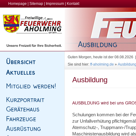
Homepage
|
Sitemap
|
Impressum
|
Kontakt
Guten Morgen, heute ist der 08.08.2026
Sie sind hier:
ff-aholming.de
»
Ausbildun
Ausbildung
Schulungen kommen bei der Feuer
zur Unfallverhütung pflichtgem
Atemschutz-, Truppmann-/Truppf
Maschinistenausbildung wird al