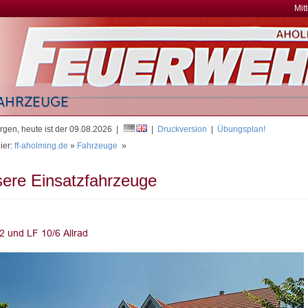
Mit
gen, heute ist der 09.08.2026 |
|
Druckversion
|
Übungsplan!
ier:
ff-aholming.de
»
Fahrzeuge
»
ere Einsatzfahrzeuge