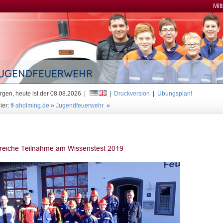
Mit
gen, heute ist der 08.08.2026 |
|
Druckversion
|
Übungsplan!
ier:
ff-aholming.de
»
Jugendfeuerwehr
»