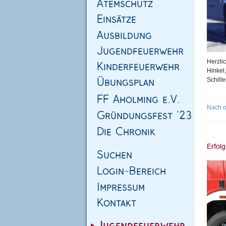
Herzli
Hinkel,
Schill
Nach 