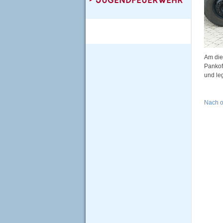
Am die
Pankof
und le
Nach 