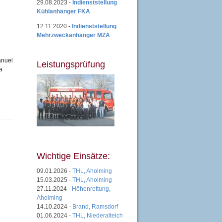
29.08.2023 -
Indienststellung
Kühlanhänger FKA
12.11.2020 -
Indienststellung
Mehrzweckanhänger MZA
anuel
Leistungsprüfung
a
Wichtige Einsätze:
09.01.2026 -
THL, Aholming
15.03.2025 -
THL, Aholming
27.11.2024 -
Höhenrettung,
Aholming
14.10.2024 -
Brand, Ramsdorf
01.06.2024 -
THL, Niederalteich