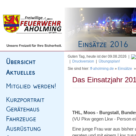
Homepage
|
Sitemap
|
Impressum
|
Kontakt
Guten Tag, heute ist der 09.08.2026 |
|
Druckversion
|
Übungsplan!
Sie sind hier:
ff-aholming.de
»
Einsätze
Das Einsatzjahr 201
THL, Moos - Burgstall, Bunde
(VU Pkw gegen Lkw - Person e
Eine junge Frau war aus bisher
geraten und mit einem Lkw zu