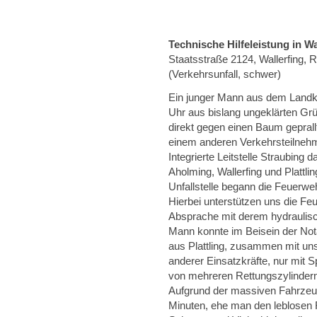
Technische Hilfeleistung in Wa
Staatsstraße 2124, Wallerfing,
(Verkehrsunfall, schwer)
Ein junger Mann aus dem Landkr
Uhr aus bislang ungeklärten G
direkt gegen einen Baum gepral
einem anderen Verkehrsteilnehm
Integrierte Leitstelle Straubing
Aholming, Wallerfing und Plattli
Unfallstelle begann die Feuerwe
Hierbei unterstützen uns die Feu
Absprache mit derem hydraulisch
Mann konnte im Beisein der No
aus Plattling, zusammen mit un
anderer Einsatzkräfte, nur mit 
von mehreren Rettungszylindern
Aufgrund der massiven Fahrzeug
Minuten, ehe man den leblosen F