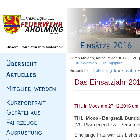
Homepage
|
Sitemap
|
Impressum
|
Kontakt
Guten Morgen, heute ist der 06.08.2026
|
Druckversion
|
Übungsplan!
Sie sind hier:
ff-aholming.de
»
Einsätze
Das Einsatzjahr 201
THL, Moos - Burgstall, Bunde
(VU Pkw gegen Lkw - Person e
Eine junge Frau war aus bisher