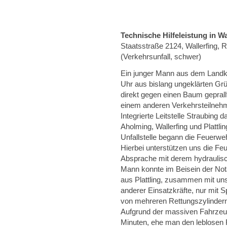
Technische Hilfeleistung in Wa
Staatsstraße 2124, Wallerfing,
(Verkehrsunfall, schwer)
Ein junger Mann aus dem Landkr
Uhr aus bislang ungeklärten G
direkt gegen einen Baum gepral
einem anderen Verkehrsteilnehm
Integrierte Leitstelle Straubing
Aholming, Wallerfing und Plattli
Unfallstelle begann die Feuerwe
Hierbei unterstützen uns die Feu
Absprache mit derem hydraulisch
Mann konnte im Beisein der No
aus Plattling, zusammen mit un
anderer Einsatzkräfte, nur mit 
von mehreren Rettungszylindern
Aufgrund der massiven Fahrzeug
Minuten, ehe man den leblosen F