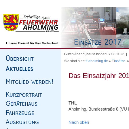
Homepage
|
Sitemap
|
Impressum
|
Kontakt
Guten Abend, heute ist der 07.08.2026 |
Sie sind hier:
ff-aholming.de
»
Einsätze
Das Einsatzjahr 201
THL
Aholming, Bundesstraße 8 (VU LK
Nach oben