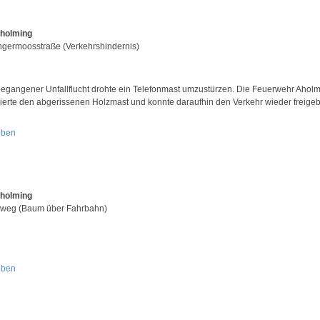
Aholming
ngermoosstraße (Verkehrshindernis)
egangener Unfallflucht drohte ein Telefonmast umzustürzen. Die Feuerwehr Ahol
isierte den abgerissenen Holzmast und konnte daraufhin den Verkehr wieder freige
oben
Aholming
weg (Baum über Fahrbahn)
oben