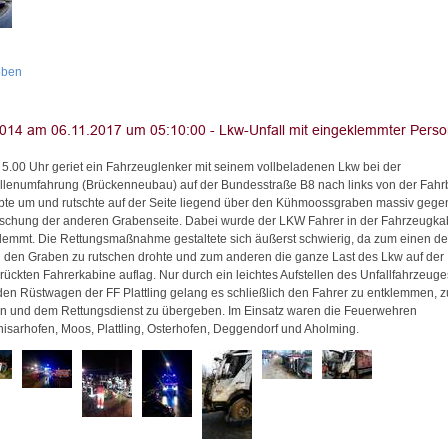
oben
5.00 Uhr geriet ein Fahrzeuglenker mit seinem vollbeladenen Lkw bei der
llenumfahrung (Brückenneubau) auf der Bundesstraße B8 nach links von der Fah
ppte um und rutschte auf der Seite liegend über den Kühmoossgraben massiv gege
schung der anderen Grabenseite. Dabei wurde der LKW Fahrer in der Fahrzeugka
lemmt. Die Rettungsmaßnahme gestaltete sich äußerst schwierig, da zum einen de
 den Graben zu rutschen drohte und zum anderen die ganze Last des Lkw auf der
rückten Fahrerkabine auflag. Nur durch ein leichtes Aufstellen des Unfallfahrzeuge
den Rüstwagen der FF Plattling gelang es schließlich den Fahrer zu entklemmen, z
en und dem Rettungsdienst zu übergeben. Im Einsatz waren die Feuerwehren
isarhofen, Moos, Plattling, Osterhofen, Deggendorf und Aholming.