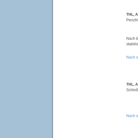
THL, 
Penzli
Nach b
stabil
Nach 
THL, 
Schloß
Nach 