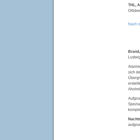
THL, 
Ortsbe
Nach 
Brand,
Ludwig
Alarmi
sich d
Übergr
erstel
Aholmi
Aufgru
Spezia
komple
Nachtr
aufgru