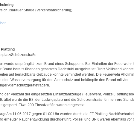
Aholming
reich, Isarauer Straße (Verkehrsabsicherung)
oben
 Plattling
splatz/Schützenstraße
ert wurde ursprünglich zum Brand eines Schuppens. Bei Eintreffen der Feuerwehr 
er Brand bereits über den gesamten Dachstuhl ausgebreitet. Trotz Vollbrand könnte
eifen auf benachbarte Gebäude konnte verhindert werden. Die Feuerwehr Aholmi
lte eine Wasserversorgung für den Atemschutz und bekämpfte den Brand mit vier
nger Atemschutzgeräteträgern.
nd der Vielzahl der eingesetzten Einsatzfahrzeuge (Feuerwehr, Polizei, Rettungsdi
lkräfte) wurde die B8, der Ludwigsplatz und die Schützenstraße für mehrere Stund
tt gesperrt. Etwa 200 Einsatzkräfte waren eingesetzt.
ag:
Am 11.06.2017 gegen 01:00 Uhr wurden durch die FF Plattling Nachlöscharbe
nd erneuter Rauchentwicklung durchgeführt. Polizei und BRK waren ebenfalls vor O