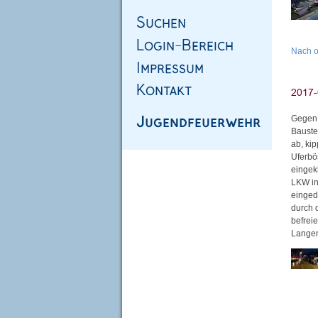
Nach 
Gegen 
Bauste
ab, ki
Uferbö
eingek
LKW in
einged
durch 
befrei
Langen