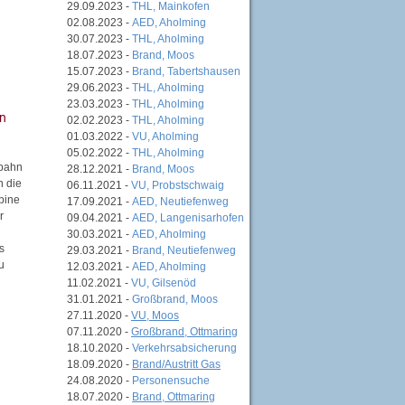
29.09.2023 -
THL, Mainkofen
02.08.2023 -
AED, Aholming
30.07.2023 -
THL, Aholming
18.07.2023 -
Brand, Moos
15.07.2023 -
Brand, Tabertshausen
29.06.2023 -
THL, Aholming
23.03.2023 -
THL, Aholming
02.02.2023 -
THL, Aholming
01.03.2022 -
VU, Aholming
05.02.2022 -
THL, Aholming
rbahn
28.12.2021 -
Brand, Moos
n die
06.11.2021 -
VU, Probstschwaig
bine
17.09.2021 -
AED, Neutiefenweg
r
09.04.2021 -
AED, Langenisarhofen
30.03.2021 -
AED, Aholming
s
29.03.2021 -
Brand, Neutiefenweg
u
12.03.2021 -
AED, Aholming
11.02.2021 -
VU, Gilsenöd
31.01.2021 -
Großbrand, Moos
27.11.2020 -
VU, Moos
07.11.2020 -
Großbrand, Ottmaring
18.10.2020 -
Verkehrsabsicherung
18.09.2020 -
Brand/Austritt Gas
24.08.2020 -
Personensuche
18.07.2020 -
Brand, Ottmaring