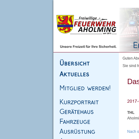
Homepage
|
Sitemap
|
Impressum
|
Kontakt
Guten Abe
Sie sind h
Das
THL
Aholmi
Nach 