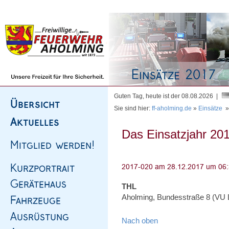
Homepage
|
Sitemap
|
Impressum
|
Kontakt
Guten Tag, heute ist der 08.08.2026 |
Sie sind hier:
ff-aholming.de
»
Einsätze
Das Einsatzjahr 201
THL
Aholming, Bundesstraße 8 (VU LK
Nach oben