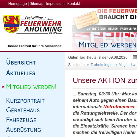
Homepage
|
Sitemap
|
Impressum
|
Kontakt
Guten Tag, heute ist der 09.08.2026 |
Sie sind hier:
ff-aholming.de
»
Mitglied w
Unsere AKTION z
... Samstag, 03:
30
Uhr: Max ko
seinem Auto gegen einen Baum
internationale
Notrufnummer 
die Rettungsleitstelle. Der d
erkundigt sich beim Anrufer ü
die Einsatzkräfte. Sirenen he
machen die freiwilligen Helfe