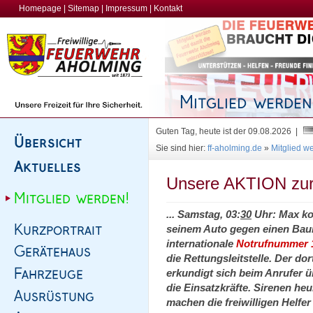
Homepage
|
Sitemap
|
Impressum
|
Kontakt
Guten Tag, heute ist der 09.08.2026 |
Sie sind hier:
ff-aholming.de
»
Mitglied w
Unsere AKTION z
... Samstag, 03:
30
Uhr: Max ko
seinem Auto gegen einen Baum
internationale
Notrufnummer 
die Rettungsleitstelle. Der d
erkundigt sich beim Anrufer ü
die Einsatzkräfte. Sirenen he
machen die freiwilligen Helfe