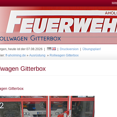
Mit
gen, heute ist der 07.08.2026 |
|
Druckversion
|
Übungsplan!
ier:
ff-aholming.de
»
Ausrüstung
»
Rollwagen Gitterbox
lwagen Gitterbox