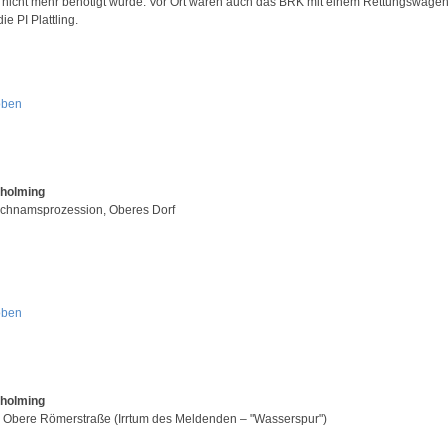
 nicht mehr benötigt wurde. Vor Ort waren auch das BRK mit einem Rettungswage
ie PI Plattling.
oben
Aholming
ichnamsprozession, Oberes Dorf
oben
Aholming
, Obere Römerstraße (Irrtum des Meldenden – "Wasserspur")