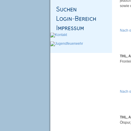
jedoch
sowie d
Nach 
THL, 
Fronle
Nach 
THL, 
Ölspur