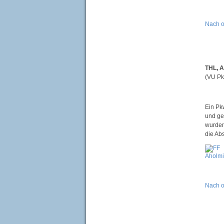
Nach 
THL, A
(VU Pk
Ein Pk
und ge
wurden
die Ab
Nach 