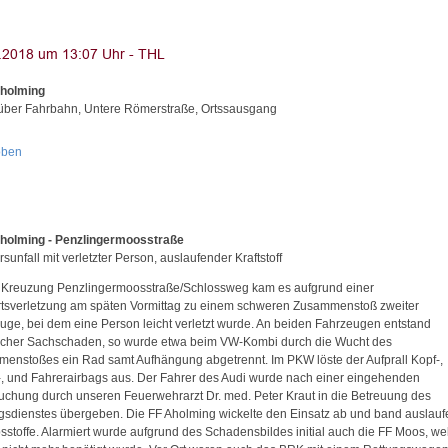
Aholming
ber Fahrbahn, Untere Römerstraße, Ortssausgang
oben
holming - Penzlingermoosstraße
sunfall mit verletzter Person, auslaufender Kraftstoff
 Kreuzung Penzlingermoosstraße/Schlossweg kam es aufgrund einer
rtsverletzung am späten Vormittag zu einem schweren Zusammenstoß zweiter
uge, bei dem eine Person leicht verletzt wurde. An beiden Fahrzeugen entstand
icher Sachschaden, so wurde etwa beim VW-Kombi durch die Wucht des
enstoßes ein Rad samt Aufhängung abgetrennt. Im PKW löste der Aufprall Kopf-,
-, und Fahrerairbags aus. Der Fahrer des Audi wurde nach einer eingehenden
uchung durch unseren Feuerwehrarzt Dr. med. Peter Kraut in die Betreuung des
gsdienstes übergeben. Die FF Aholming wickelte den Einsatz ab und band auslau
bsstoffe. Alarmiert wurde aufgrund des Schadensbildes initial auch die FF Moos, we