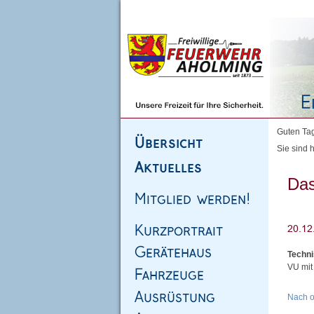
Homepage
|
Sitemap
|
Impressum
|
Kontakt
Guten Tag
Sie sind h
Das
Techni
VU mit
Nach 