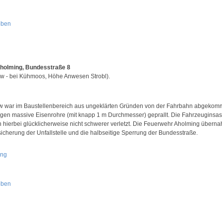
oben
holming, Bundesstraße 8
w - bei Kühmoos, Höhe Anwesen Strobl).
w war im Baustellenbereich aus ungeklärten Gründen von der Fahrbahn abgeko
gen massive Eisenrohre (mit knapp 1 m Durchmesser) geprallt. Die Fahrzeuginsa
 hierbei glücklicherweise nicht schwerer verletzt. Die Feuerwehr Aholming übern
sicherung der Unfallstelle und die halbseitige Sperrung der Bundesstraße.
oben