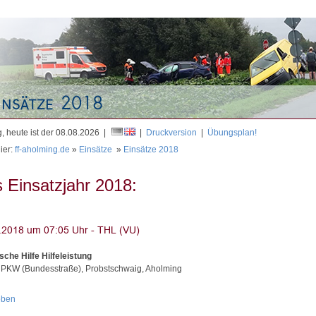
Mit
, heute ist der 08.08.2026 |
|
Druckversion
|
Übungsplan!
ier:
ff-aholming.de
»
Einsätze
»
Einsätze 2018
 Einsatzjahr 2018:
sche Hilfe Hilfeleistung
 PKW (Bundesstraße), Probstschwaig, Aholming
oben