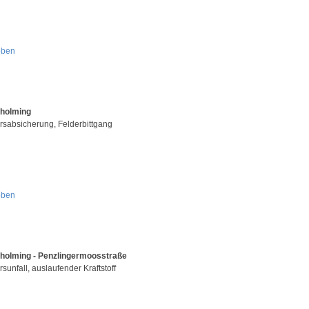
oben
Aholming
rsabsicherung, Felderbittgang
oben
holming - Penzlingermoosstraße
sunfall, auslaufender Kraftstoff