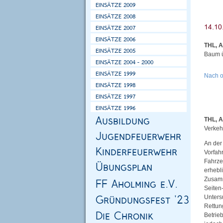
THL, 
Baum ü
Nach 
THL, A
Verkehr
An der
Vorfah
Fahrze
erhebl
Zusamm
Seiten
Unters
Rettun
Betrie