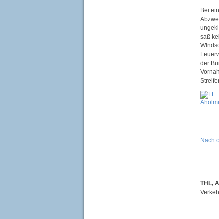
Bei ei
Abzwei
ungekl
saß ke
Windsc
Feuerw
der Bu
Vornah
Streif
Nach 
THL, 
Verkeh