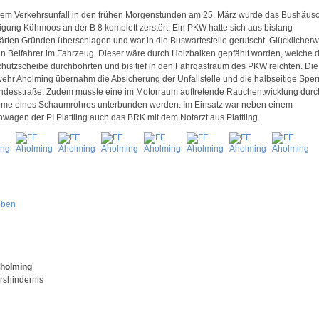
nem Verkehrsunfall in den frühen Morgenstunden am 25. März wurde das Bushäus
gung Kühmoos an der B 8 komplett zerstört. Ein PKW hatte sich aus bislang
ärten Gründen überschlagen und war in die Buswartestelle gerutscht. Glücklicher
in Beifahrer im Fahrzeug. Dieser wäre durch Holzbalken gepfählt worden, welche d
hutzscheibe durchbohrten und bis tief in den Fahrgastraum des PKW reichten. Die
ehr Aholming übernahm die Absicherung der Unfallstelle und die halbseitige Spe
ndesstraße. Zudem musste eine im Motorraum auftretende Rauchentwicklung durc
me eines Schaumrohres unterbunden werden. Im Einsatz war neben einem
enwagen der PI Plattling auch das BRK mit dem Notarzt aus Plattling.
oben
Aholming
rshindernis