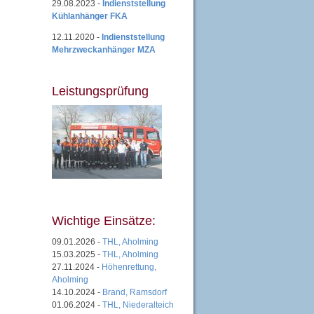
29.08.2023 -
Indienststellung
Kühlanhänger FKA
12.11.2020 -
Indienststellung
Mehrzweckanhänger MZA
Leistungsprüfung
Wichtige Einsätze:
09.01.2026 -
THL, Aholming
15.03.2025 -
THL, Aholming
27.11.2024 -
Höhenrettung,
Aholming
14.10.2024 -
Brand, Ramsdorf
01.06.2024 -
THL, Niederalteich