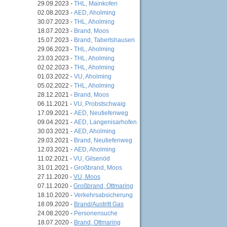
n
29.09.2023 -
THL, Mainkofen
02.08.2023 -
AED, Aholming
30.07.2023 -
THL, Aholming
18.07.2023 -
Brand, Moos
15.07.2023 -
Brand, Tabertshausen
29.06.2023 -
THL, Aholming
23.03.2023 -
THL, Aholming
02.02.2023 -
THL, Aholming
01.03.2022 -
VU, Aholming
05.02.2022 -
THL, Aholming
28.12.2021 -
Brand, Moos
06.11.2021 -
VU, Probstschwaig
17.09.2021 -
AED, Neutiefenweg
09.04.2021 -
AED, Langenisarhofen
30.03.2021 -
AED, Aholming
29.03.2021 -
Brand, Neutiefenweg
12.03.2021 -
AED, Aholming
11.02.2021 -
VU, Gilsenöd
31.01.2021 -
Großbrand, Moos
27.11.2020 -
VU, Moos
07.11.2020 -
Großbrand, Ottmaring
18.10.2020 -
Verkehrsabsicherung
18.09.2020 -
Brand/Austritt Gas
24.08.2020 -
Personensuche
18.07.2020 -
Brand, Ottmaring