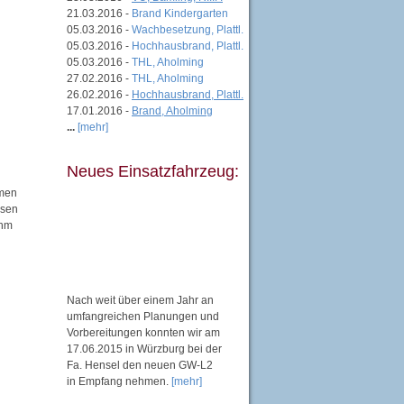
21.03.2016 -
Brand Kindergarten
05.03.2016 -
Wachbesetzung, Plattl.
05.03.2016 -
Hochhausbrand, Plattl.
05.03.2016 -
THL, Aholming
27.02.2016 -
THL, Aholming
26.02.2016 -
Hochhausbrand, Plattl.
17.01.2016 -
Brand, Aholming
...
[mehr]
Neues Einsatzfahrzeug:
mmen
ssen
ahm
Nach weit über einem Jahr an
umfangreichen Planungen und
Vorbereitungen konnten wir am
17.06.2015 in Würzburg bei der
Fa. Hensel den neuen GW-L2
in Empfang nehmen.
[mehr]