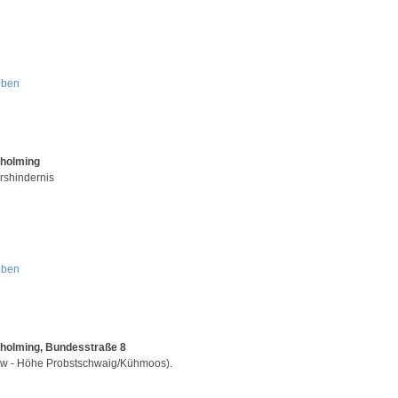
oben
Aholming
rshindernis
oben
holming, Bundesstraße 8
w - Höhe Probstschwaig/Kühmoos).