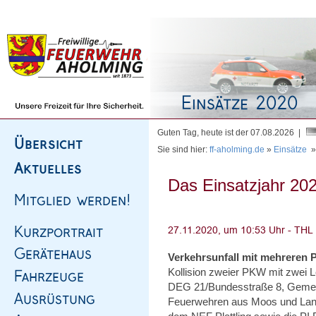
Homepage
|
Sitemap
|
Impressum
|
Kontakt
Guten Tag, heute ist der 07.08.2026 |
Sie sind hier:
ff-aholming.de
»
Einsätze
Das Einsatzjahr 202
Verkehrsunfall mit mehreren
Kollision zweier PKW mit zwei 
DEG 21/Bundesstraße 8, Gemei
Feuerwehren aus Moos und Lan