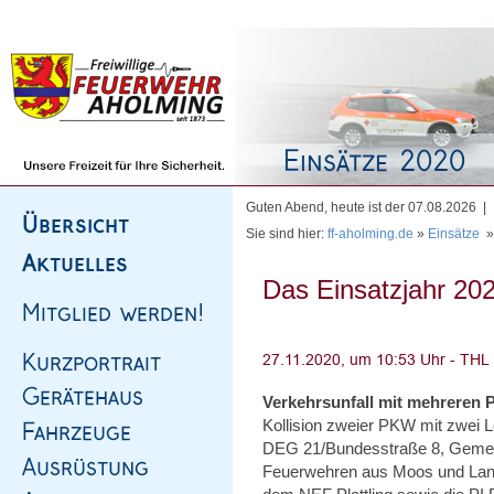
Homepage
|
Sitemap
|
Impressum
|
Kontakt
Guten Abend, heute ist der 07.08.2026 |
Sie sind hier:
ff-aholming.de
»
Einsätze
Das Einsatzjahr 202
Verkehrsunfall mit mehreren
Kollision zweier PKW mit zwei 
DEG 21/Bundesstraße 8, Gemei
Feuerwehren aus Moos und Lan