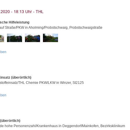
sche Hilfeleistung
uf Straße/PKW in Aholming/Probstschwaig, Probstschwaigstraße
oben
nsatz (überörtlich)
stoffeinsatz/THL Chemie PKW/LKW in Winzer, St2125
oben
(überörtlich)
e hohe Personenzahl/Krankenhaus in Deggendorf/Mainkofen, Bezirksklinikum