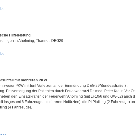
oben
sche Hilfeleistung
 reinigen in Aholming, Thannet, DEG29
oben
rsunfall mit mehreren PKW
ion zweier PKW mit fünf Verletzen an der Einmündung DEG 29/Bundesstraße 8,
ng. Erstversorgung der Patienten durch Feuerwehrarzt Dr. med. Peter Kraut. Vor Or
neben den Einsatzkräften der Feuerwehr Aholming (mit LF10/6 und GW-L2) auch 
it insgesamt 6 Fahrzeugen; mehreren Notärzten), die PI Plattling (2 Fahrzeuge) un
tling (4 Fahrzeuge).