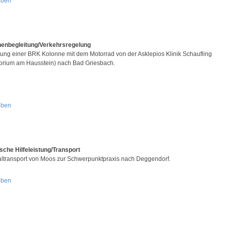
oben
enbegleitung/Verkehrsregelung
tung einer BRK Kolonne mit dem Motorrad von der Asklepios Klinik Schaufling
orium am Hausstein) nach Bad Griesbach.
oben
sche Hilfeleistung/Transport
altransport von Moos zur Schwerpunktpraxis nach Deggendorf.
oben