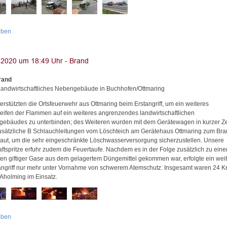
oben
rand
landwirtschaftliches Nebengebäude in Buchhofen/Ottmaring
erstützten die Ortsfeuerwehr aus Ottmaring beim Erstangriff, um ein weiteres
eifen der Flammen auf ein weiteres angrenzendes landwirtschaftlichen
ebäudes zu unterbinden; des Weiteren wurden mit dem Gerätewagen in kurzer Ze
usätzliche B Schlauchleitungen vom Löschteich am Gerätehaus Ottmaring zum Bra
aut, um die sehr eingeschränkte Löschwasserversorgung sicherzustellen. Unsere
aftspritze erfuhr zudem die Feuertaufe. Nachdem es in der Folge zusätzlich zu ein
ten giftiger Gase aus dem gelagertem Düngemittel gekommen war, erfolgte ein weit
ngriff nur mehr unter Vornahme von schwerem Atemschutz. Insgesamt waren 24 Kr
 Aholming im Einsatz.
oben