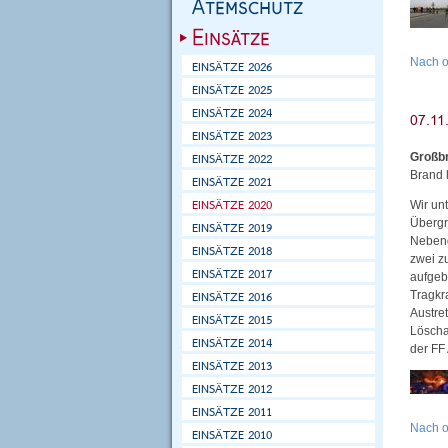
Nach 
Großb
Brand 
Wir unt
Übergr
Nebeng
zwei z
aufgeb
Tragkr
Austre
Löscha
der FF
Nach 