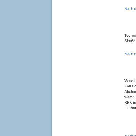
Nach 
Techni
Straße
Nach 
Verkeh
Kollis
Aholmi
waren 
BRK (m
FF Plat