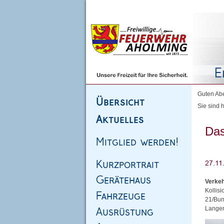
Homepage
|
Sitemap
|
Impressum
|
Kontakt
Guten Abe
Sie sind h
Das
Verkeh
Kollis
21/Bun
Langen