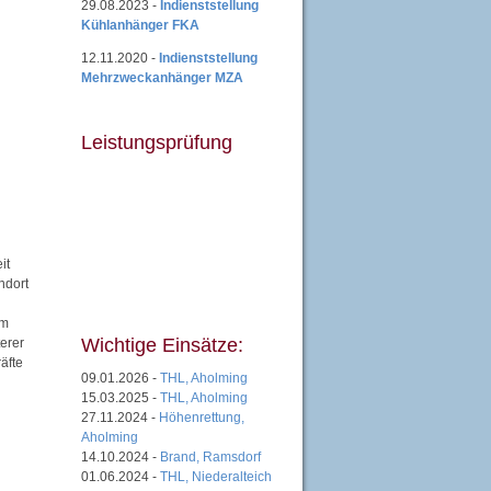
29.08.2023 -
Indienststellung
Kühlanhänger FKA
12.11.2020 -
Indienststellung
Mehrzweckanhänger MZA
Leistungsprüfung
it
ndort
em
Wichtige Einsätze:
erer
äfte
09.01.2026 -
THL, Aholming
15.03.2025 -
THL, Aholming
27.11.2024 -
Höhenrettung,
Aholming
14.10.2024 -
Brand, Ramsdorf
01.06.2024 -
THL, Niederalteich