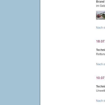
Brand 
im Geb
Nach 
Techni
Rettun
Nach 
Techni
Unwett
Nach 