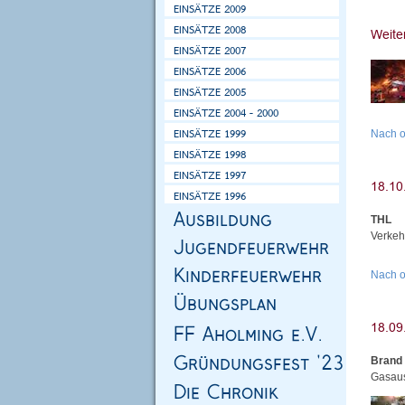
Nach 
THL
Verkeh
Nach 
Brand 
Gasaus