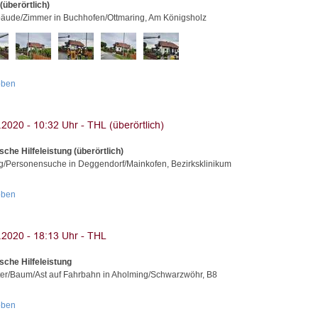
(überörtlich)
äude/Zimmer in Buchhofen/Ottmaring, Am Königsholz
oben
sche Hilfeleistung (überörtlich)
g/Personensuche in Deggendorf/Mainkofen, Bezirksklinikum
oben
sche Hilfeleistung
er/Baum/Ast auf Fahrbahn in Aholming/Schwarzwöhr, B8
oben