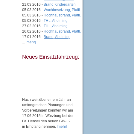
21.03.2016 -
Brand Kindergarten
05.03.2016 -
Wachbesetzung, Plattl.
05.03.2016 -
Hochhausbrand, Plattl.
05.03.2016 -
THL, Aholming
27.02.2016 -
THL, Aholming
26.02.2016 -
Hochhausbrand, Plattl.
17.01.2016 -
Brand, Aholming
...
[mehr]
Neues Einsatzfahrzeug:
Nach weit über einem Jahr an
umfangreichen Planungen und
Vorbereitungen konnten wir am
17.06.2015 in Würzburg bei der
Fa. Hensel den neuen GW-L2
in Empfang nehmen.
[mehr]