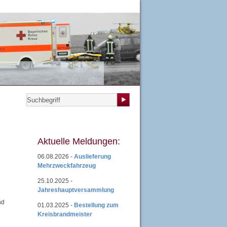
teilungen
|
Übungsplan
|
Mitgliedsantrag
|
Login
Aktuelle Meldungen:
06.08.2026 -
Auslieferung
Mehrzweckfahrzeug
25.10.2025 -
Jahreshauptversammlung
nd
01.03.2025 -
Bestellung zum
Kreisbrandmeister