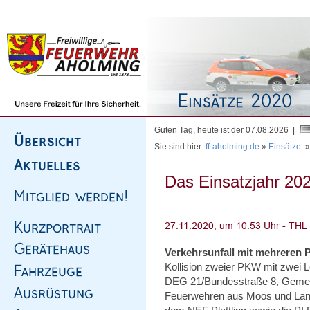
Homepage
|
Sitemap
|
Impressum
|
Kontakt
Guten Tag, heute ist der 07.08.2026 |
Sie sind hier:
ff-aholming.de
»
Einsätze
Das Einsatzjahr 202
Verkehrsunfall mit mehreren
Kollision zweier PKW mit zwei 
DEG 21/Bundesstraße 8, Gemei
Feuerwehren aus Moos und Lan