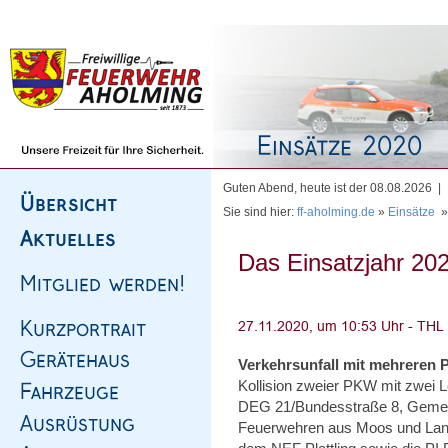
Homepage
|
Sitemap
|
Impressum
|
Kontakt
Guten Abend, heute ist der 08.08.2026 |
Sie sind hier:
ff-aholming.de
»
Einsätze
Das Einsatzjahr 202
Verkehrsunfall mit mehreren
Kollision zweier PKW mit zwei 
DEG 21/Bundesstraße 8, Gemei
Feuerwehren aus Moos und Lan