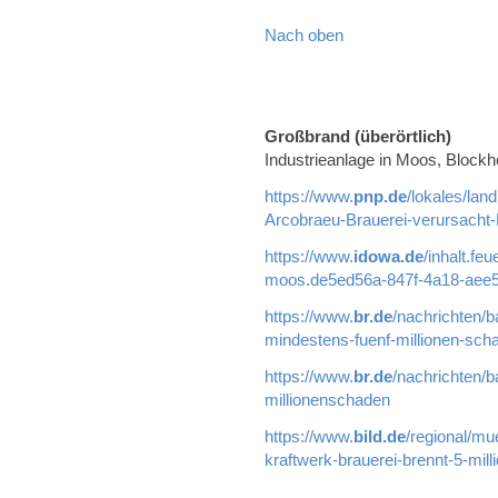
Nach oben
Großbrand (überörtlich)
Industrieanlage in Moos, Blockh
https://www.
pnp.de
/lokales/lan
Arcobraeu-Brauerei-verursacht
https://www.
idowa.de
/inhalt.fe
moos.de5ed56a-847f-4a18-aee5
https://www.
br.de
/nachrichten/b
mindestens-fuenf-millionen-sch
https://www.
br.de
/nachrichten/b
millionenschaden
https://www.
bild.de
/regional/mu
kraftwerk-brauerei-brennt-5-mil