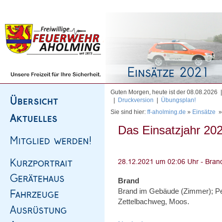
Homepage
|
Sitemap
|
Impressum
|
Kontakt
Guten Morgen, heute ist der 08.08.2026
|
Druckversion
|
Übungsplan!
Sie sind hier:
ff-aholming.de
»
Einsätze
Das Einsatzjahr 202
Brand
Brand im Gebäude (Zimmer); Pe
Zettelbachweg, Moos.