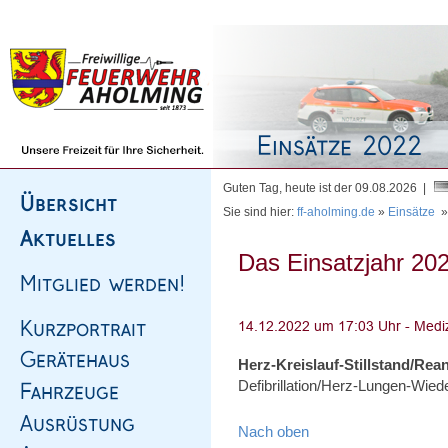
Homepage
|
Sitemap
|
Impressum
|
Kontakt
Guten Tag, heute ist der 09.08.2026 |
Sie sind hier:
ff-aholming.de
»
Einsätze
Das Einsatzjahr 202
Herz-Kreislauf-Stillstand/Rea
Defibrillation/Herz-Lungen-Wie
Nach oben