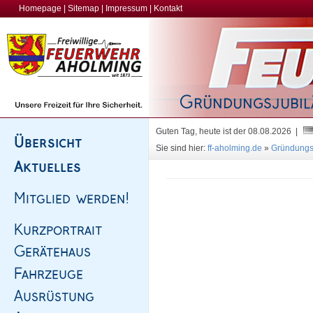
Homepage
|
Sitemap
|
Impressum
|
Kontakt
Guten Tag, heute ist der 08.08.2026 |
Sie sind hier:
ff-aholming.de
»
Gründungsf