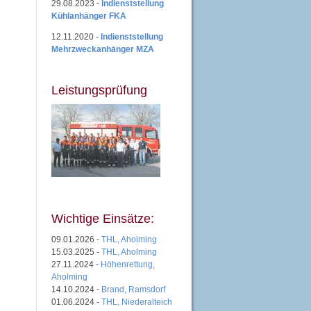
29.08.2023 -
Indienststellung
Kühlanhänger FKA
12.11.2020 -
Indienststellung
Mehrzweckanhänger MZA
Leistungsprüfung
Wichtige Einsätze:
09.01.2026 -
THL, Aholming
15.03.2025 -
THL, Aholming
27.11.2024 -
Höhenrettung,
Aholming
14.10.2024 -
Brand, Ramsdorf
01.06.2024 -
THL, Niederalteich