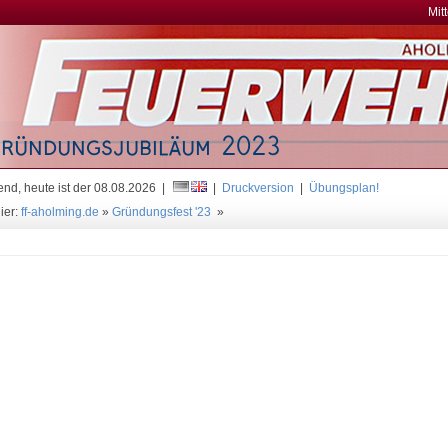
Mit
nd, heute ist der 08.08.2026 |
|
Druckversion
|
Übungsplan!
ier:
ff-aholming.de
»
Gründungsfest '23
»