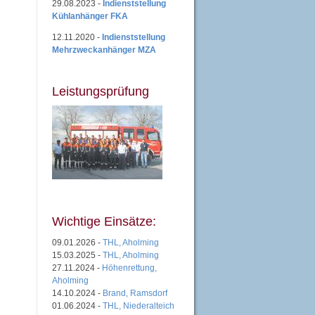
29.08.2023 -
Indienststellung
Kühlanhänger FKA
12.11.2020 -
Indienststellung
Mehrzweckanhänger MZA
Leistungsprüfung
Wichtige Einsätze:
09.01.2026 -
THL, Aholming
15.03.2025 -
THL, Aholming
27.11.2024 -
Höhenrettung,
Aholming
14.10.2024 -
Brand, Ramsdorf
01.06.2024 -
THL, Niederalteich