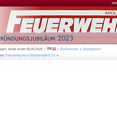
Mit
gen, heute ist der 08.08.2026 |
|
Druckversion
|
Übungsplan!
ier:
ff-aholming.de
»
Gründungsfest '23
»