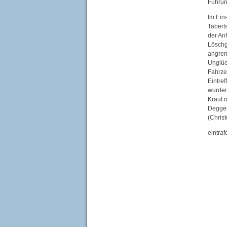
Führun
Im Ein
Tabert
der An
Löschg
angren
Unglüc
Fahrze
Eintre
wurden
Kraut 
Deggen
(Chris
eintraf