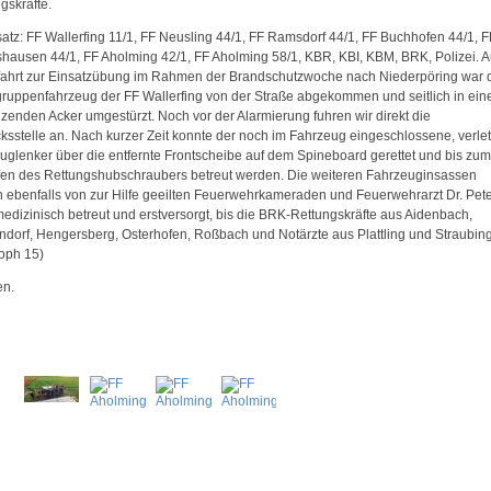
gskräfte.
satz: FF Wallerfing 11/1, FF Neusling 44/1, FF Ramsdorf 44/1, FF Buchhofen 44/1, F
shausen 44/1, FF Aholming 42/1, FF Aholming 58/1, KBR, KBI, KBM, BRK, Polizei. A
fahrt zur Einsatzübung im Rahmen der Brandschutzwoche nach Niederpöring war 
ruppenfahrzeug der FF Wallerfing von der Straße abgekommen und seitlich in ein
zenden Acker umgestürzt. Noch vor der Alarmierung fuhren wir direkt die
ksstelle an. Nach kurzer Zeit konnte der noch im Fahrzeug eingeschlossene, verlet
uglenker über die entfernte Frontscheibe auf dem Spineboard gerettet und bis zum
ffen des Rettungshubschraubers betreut werden. Die weiteren Fahrzeuginsassen
 ebenfalls von zur Hilfe geeilten Feuerwehrkameraden und Feuerwehrarzt Dr. Pet
medizinisch betreut und erstversorgt, bis die BRK-Rettungskräfte aus Aidenbach,
dorf, Hengersberg, Osterhofen, Roßbach und Notärzte aus Plattling und Straubin
toph 15)
en.