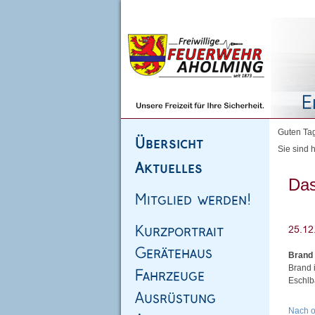
Homepage
|
Sitemap
|
Impressum
|
Kontakt
Guten Tag
Sie sind h
Das
Brand
Brand 
Eschlb
Nach 