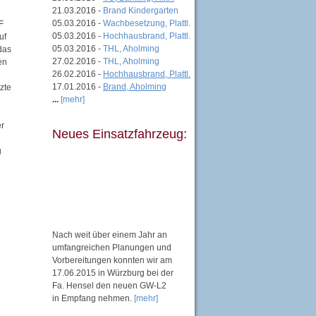
21.03.2016 -
Brand Kindergarten
05.03.2016 -
Wachbesetzung, Plattl.
F
05.03.2016 -
Hochhausbrand, Plattl.
uf
05.03.2016 -
THL, Aholming
das
27.02.2016 -
THL, Aholming
en
26.02.2016 -
Hochhausbrand, Plattl.
17.01.2016 -
Brand, Aholming
zte
...
[mehr]
er
Neues Einsatzfahrzeug:
g
Nach weit über einem Jahr an
umfangreichen Planungen und
Vorbereitungen konnten wir am
17.06.2015 in Würzburg bei der
Fa. Hensel den neuen GW-L2
in Empfang nehmen.
[mehr]