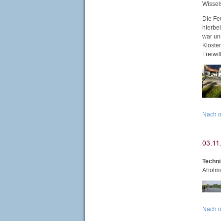
Wissel
Die Fe
hierbe
war un
Kloster
Freiwi
Nach 
Techni
Aholmi
Nach 