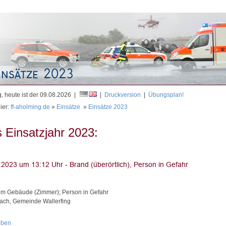
Mit
, heute ist der 09.08.2026 |
|
Druckversion
|
Übungsplan!
ier:
ff-aholming.de
»
Einsätze
»
Einsätze 2023
 Einsatzjahr 2023:
im Gebäude (Zimmer); Person in Gefahr
ach, Gemeinde Wallerfing
oben