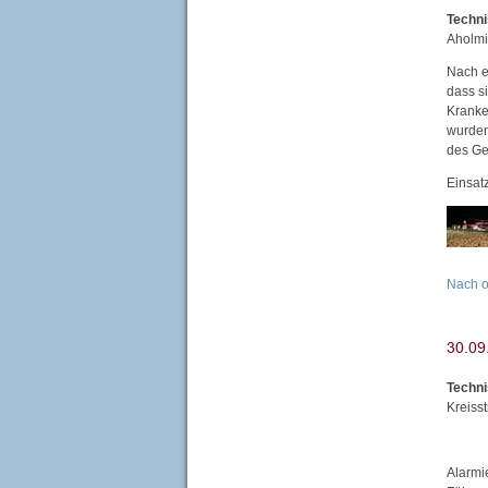
Techni
Aholm
Nach e
dass s
Kranke
wurden
des Ge
Einsat
Nach 
Techni
Kreiss
Alarmi