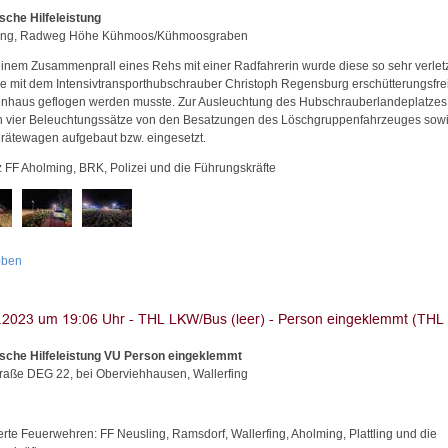
sche Hilfeleistung
ing, Radweg Höhe Kühmoos/Kühmoosgraben
inem Zusammenprall eines Rehs mit einer Radfahrerin wurde diese so sehr verletz
ie mit dem Intensivtransporthubschrauber Christoph Regensburg erschütterungsfrei
nhaus geflogen werden musste. Zur Ausleuchtung des Hubschrauberlandeplatzes
 vier Beleuchtungssätze von den Besatzungen des Löschgruppenfahrzeuges sow
rätewagen aufgebaut bzw. eingesetzt.
z FF Aholming, BRK, Polizei und die Führungskräfte
oben
sche Hilfeleistung VU Person eingeklemmt
traße DEG 22, bei Oberviehhausen, Wallerfing
erte Feuerwehren: FF Neusling, Ramsdorf, Wallerfing, Aholming, Plattling und die