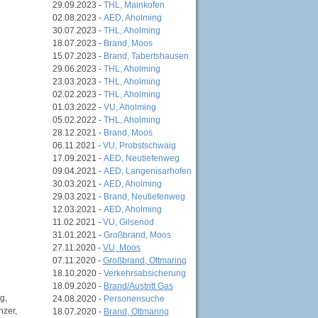
29.09.2023 -
THL, Mainkofen
02.08.2023 -
AED, Aholming
30.07.2023 -
THL, Aholming
18.07.2023 -
Brand, Moos
15.07.2023 -
Brand, Tabertshausen
29.06.2023 -
THL, Aholming
23.03.2023 -
THL, Aholming
02.02.2023 -
THL, Aholming
01.03.2022 -
VU, Aholming
05.02.2022 -
THL, Aholming
28.12.2021 -
Brand, Moos
06.11.2021 -
VU, Probstschwaig
17.09.2021 -
AED, Neutiefenweg
09.04.2021 -
AED, Langenisarhofen
30.03.2021 -
AED, Aholming
29.03.2021 -
Brand, Neutiefenweg
12.03.2021 -
AED, Aholming
11.02.2021 -
VU, Gilsenöd
31.01.2021 -
Großbrand, Moos
27.11.2020 -
VU, Moos
07.11.2020 -
Großbrand, Ottmaring
18.10.2020 -
Verkehrsabsicherung
18.09.2020 -
Brand/Austritt Gas
g,
24.08.2020 -
Personensuche
nzer,
18.07.2020 -
Brand, Ottmaring