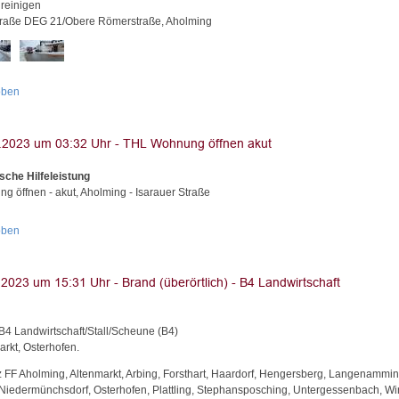
 reinigen
traße DEG 21/Obere Römerstraße, Aholming
oben
sche Hilfeleistung
g öffnen - akut, Aholming - Isarauer Straße
oben
B4 Landwirtschaft/Stall/Scheune (B4)
arkt, Osterhofen.
z FF Aholming, Altenmarkt, Arbing, Forsthart, Haardorf, Hengersberg, Langenammin
Niedermünchsdorf, Osterhofen, Plattling, Stephansposching, Untergessenbach, Wi