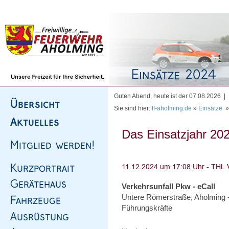
Homepage
|
Sitemap
|
Impressum
|
Kontakt
Guten Abend, heute ist der 07.08.2026 |
Sie sind hier:
ff-aholming.de
»
Einsätze
Das Einsatzjahr 202
Verkehrsunfall Pkw - eCall
Untere Römerstraße, Aholming -
Führungskräfte