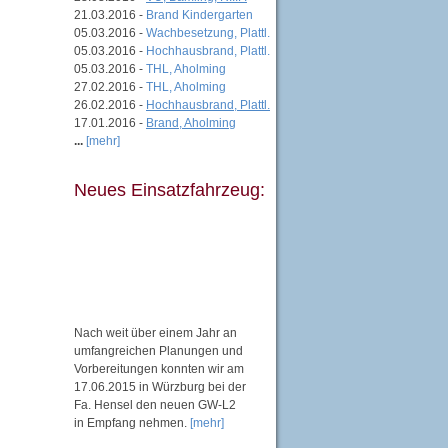
21.03.2016 -
Brand Kindergarten
05.03.2016 -
Wachbesetzung, Plattl.
05.03.2016 -
Hochhausbrand, Plattl.
05.03.2016 -
THL, Aholming
27.02.2016 -
THL, Aholming
26.02.2016 -
Hochhausbrand, Plattl.
17.01.2016 -
Brand, Aholming
...
[mehr]
Neues Einsatzfahrzeug:
Nach weit über einem Jahr an
umfangreichen Planungen und
Vorbereitungen konnten wir am
17.06.2015 in Würzburg bei der
Fa. Hensel den neuen GW-L2
in Empfang nehmen.
[mehr]