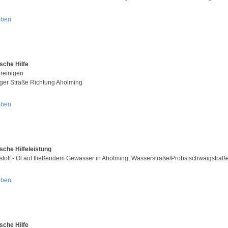
oben
sche Hilfe
 reinigen
inger Straße Richtung Aholming
oben
sche Hilfeleistung
stoff - Öl auf fließendem Gewässer in Aholming, Wasserstraße/Probstschwaigstraß
oben
sche Hilfe