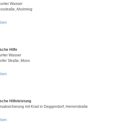
 unter Wasser
sstraße, Aholming
oben
sche Hilfe
 unter Wasser
rfer Straße, Moos
oben
sche Hilfeleistung
rsabsicherung mit Krad in Deggendorf, Herrenstraße
oben