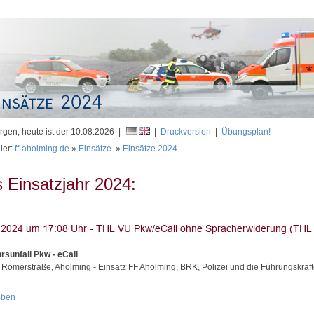
Mit
gen, heute ist der 10.08.2026 |
|
Druckversion
|
Übungsplan!
ier:
ff-aholming.de
»
Einsätze
»
Einsätze 2024
 Einsatzjahr 2024:
rsunfall Pkw - eCall
 Römerstraße, Aholming - Einsatz FF Aholming, BRK, Polizei und die Führungskräf
oben