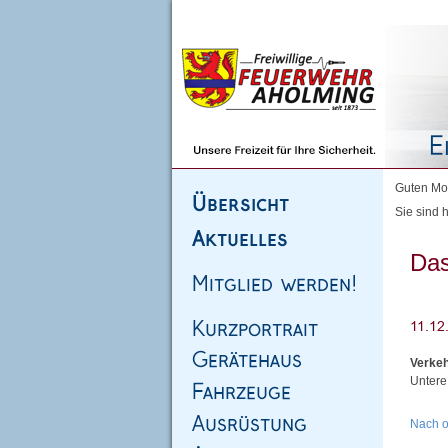
Homepage
|
Sitemap
|
Impressum
|
Kontakt
Guten Mor
Sie sind h
Das
Verkeh
Untere
Nach 