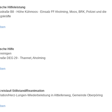
sche Hilfeleistung
straße B8 - Höhe Kühmoos - Einsatz FF Aholming, Moos, BRK, Polizei und die
gskräfte
oben
sche Hilfe
 reinigen
traße DEG 29 - Thannet, Aholming
oben
reislauf-Stillstand/Reanimation
illation/Herz-Lungen-Wiederbelebung in Alttiefenweg, Gemeinde Oberpöring
oben