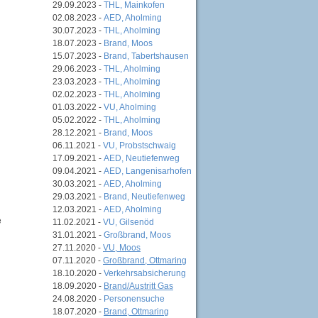
29.09.2023 -
THL, Mainkofen
02.08.2023 -
AED, Aholming
30.07.2023 -
THL, Aholming
18.07.2023 -
Brand, Moos
15.07.2023 -
Brand, Tabertshausen
29.06.2023 -
THL, Aholming
23.03.2023 -
THL, Aholming
02.02.2023 -
THL, Aholming
01.03.2022 -
VU, Aholming
05.02.2022 -
THL, Aholming
28.12.2021 -
Brand, Moos
06.11.2021 -
VU, Probstschwaig
17.09.2021 -
AED, Neutiefenweg
09.04.2021 -
AED, Langenisarhofen
30.03.2021 -
AED, Aholming
29.03.2021 -
Brand, Neutiefenweg
12.03.2021 -
AED, Aholming
e
11.02.2021 -
VU, Gilsenöd
31.01.2021 -
Großbrand, Moos
27.11.2020 -
VU, Moos
07.11.2020 -
Großbrand, Ottmaring
18.10.2020 -
Verkehrsabsicherung
18.09.2020 -
Brand/Austritt Gas
24.08.2020 -
Personensuche
18.07.2020 -
Brand, Ottmaring