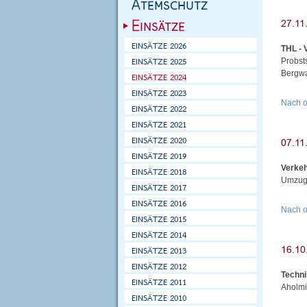
THL - 
Probst
Bergwa
Nach 
Verke
Umzug 
Nach 
Techni
Aholmi