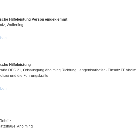
sche Hilfeleistung Person eingeklemmt
atz, Wallerfing
oben
sche Hilfeleistung
traße DEG 21, Ortsausgang Aholming Richtung Langenisarhofen- Einsatz FF Aholm
olizei und die Führungskräfte
oben
Gehölz
latzstraße, Aholming