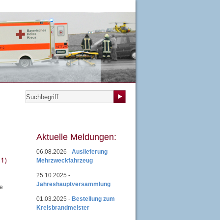
teilungen
|
Übungsplan
|
Mitgliedsantrag
|
Login
Aktuelle Meldungen:
06.08.2026 -
Auslieferung
Mehrzweckfahrzeug
25.10.2025 -
Jahreshauptversammlung
te
01.03.2025 -
Bestellung zum
Kreisbrandmeister