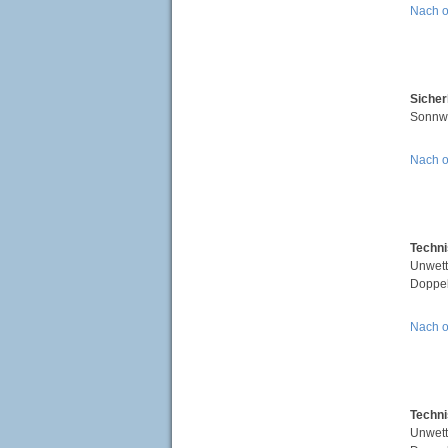
Nach 
Siche
Sonnwe
Nach 
Techni
Unwett
Doppel
Nach 
Techni
Unwett