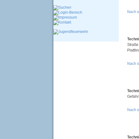
Nach 
Techni
Straße
Plattl
Nach 
Techni
Gefahr
Nach 
Techni