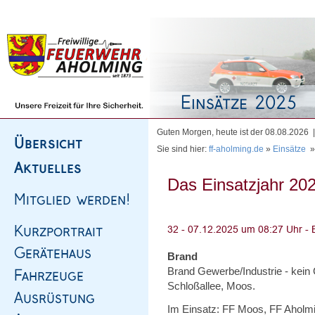
Homepage
|
Sitemap
|
Impressum
|
Kontakt
Guten Morgen, heute ist der 08.08.2026
Sie sind hier:
ff-aholming.de
»
Einsätze
Das Einsatzjahr 202
Brand
Brand Gewerbe/Industrie - kein 
Schloßallee, Moos.
Im Einsatz: FF Moos, FF Aholmi