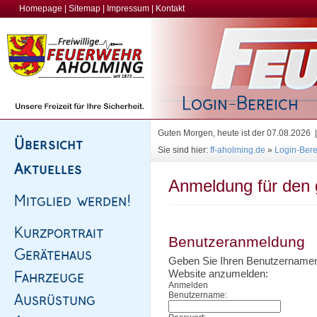
Homepage
|
Sitemap
|
Impressum
|
Kontakt
Guten Morgen, heute ist der 07.08.2026
Sie sind hier:
ff-aholming.de
»
Login-Bere
Anmeldung für den 
Benutzeranmeldung
Geben Sie Ihren Benutzernamen 
Website anzumelden:
Anmelden
Benutzername: