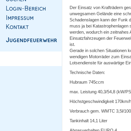
Der Einsatz von Krafträdern gera
unwegsamen Gelände eine schne
Schadenslagen kann der Funk du
muss ja bei Katastrophenlagen 
werden, wodurch ein zeitnahe
Einsatzfahrzeugen der Feuerwe
ist.
Gerade in solchen Situationen 
wendigen Motorräder zum Einsa
Lotsendienste für auswärtige Ei
Technische Daten:
Hubraum 745ccm
max. Leistung 40,3/54,8 (kW/PS
Höchstgeschwindigkeit 170km/
Verbrauch gem. WMTC 3,5l/10
Tankinhalt 14,1 Liter
Abgasverhalten EURO 4