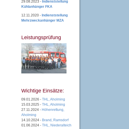
29.08.2023 -
Indienststellung
Kühlanhänger FKA
12.11.2020 -
Indienststellung
Mehrzweckanhänger MZA
Leistungsprüfung
Wichtige Einsätze:
09.01.2026 -
THL, Aholming
15.03.2025 -
THL, Aholming
27.11.2024 -
Höhenrettung,
Aholming
14.10.2024 -
Brand, Ramsdorf
01.06.2024 -
THL, Niederalteich