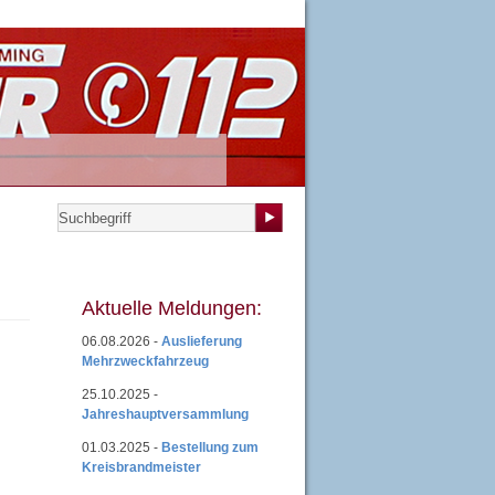
teilungen
|
Übungsplan
|
Mitgliedsantrag
|
Login
Aktuelle Meldungen:
06.08.2026 -
Auslieferung
Mehrzweckfahrzeug
25.10.2025 -
Jahreshauptversammlung
01.03.2025 -
Bestellung zum
Kreisbrandmeister