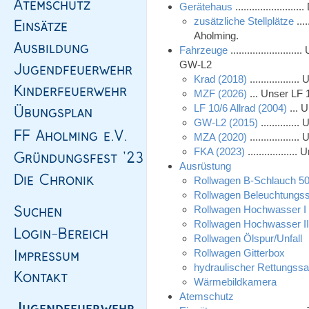
Gerätehaus
..................
zusätzliche Stellplätze
...
Aholming.
Fahrzeuge
....................
GW-L2
Krad (2018)
...............
MZF (2026)
... Unser LF 
LF 10/6 Allrad (2004)
... 
GW-L2 (2015)
...........
MZA (2020)
..............
FKA (2023)
..............
Ausrüstung
Rollwagen B-Schlauch 5
Rollwagen Beleuchtungs
Rollwagen Hochwasser I
Rollwagen Hochwasser I
Rollwagen Ölspur/Unfall
Rollwagen Gitterbox
hydraulischer Rettungssa
Wärmebildkamera
Atemschutz