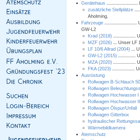
Gerätehaus
..................
zusätzliche Stellplätze
...
Aholming.
Fahrzeuge
....................
GW-L2
Krad (2018)
...............
MZF (2026)
... Unser LF 
LF 10/6 Allrad (2004)
... 
GW-L2 (2015)
...........
MZA (2020)
..............
FKA (2023)
..............
Ausrüstung
Rollwagen B-Schlauch 5
Rollwagen Beleuchtungs
Rollwagen Hochwasser I
Rollwagen Hochwasser I
Rollwagen Ölspur/Unfall
Rollwagen Gitterbox
hydraulischer Rettungssa
Wärmebildkamera
Atemschutz