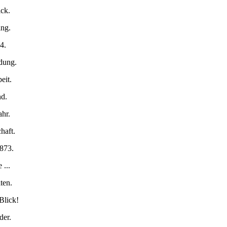
ick.
ng.
4.
ldung.
eit.
nd.
ahr.
haft.
1873.
 ...
ten.
Blick!
der.