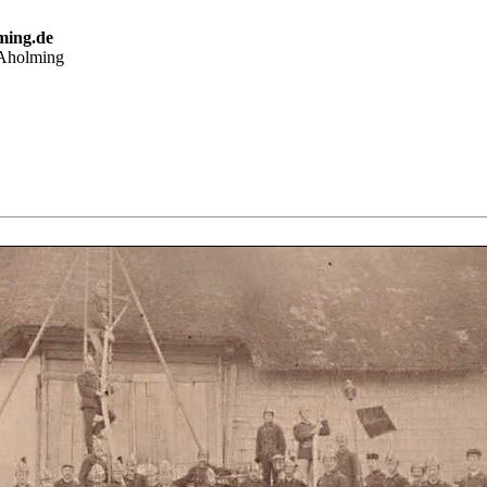
ming.de
 Aholming