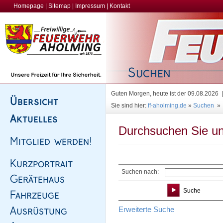
Homepage
|
Sitemap
|
Impressum
|
Kontakt
Guten Morgen, heute ist der 09.08.2026
Sie sind hier:
ff-aholming.de
»
Suchen
»
Durchsuchen Sie un
Suchen nach:
Erweiterte Suche